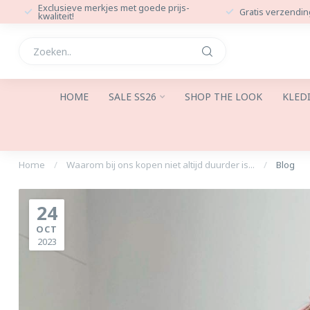
Exclusieve merkjes met goede prijs-
Gratis verzendin
kwaliteit!
HOME
SALE SS26
SHOP THE LOOK
KLED
Home
/
Waarom bij ons kopen niet altijd duurder is...
/
Blog
24
OCT
2023