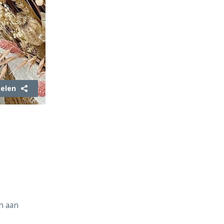
elen
en aan