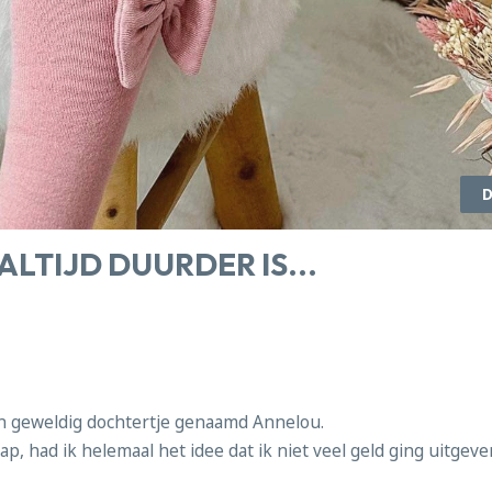
D
LTIJD DUURDER IS...
n geweldig dochtertje genaamd Annelou.
p, had ik helemaal het idee dat ik niet veel geld ging uitgev