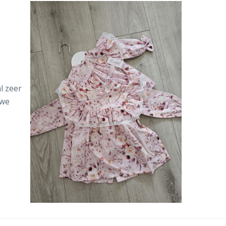
l zeer
uwe