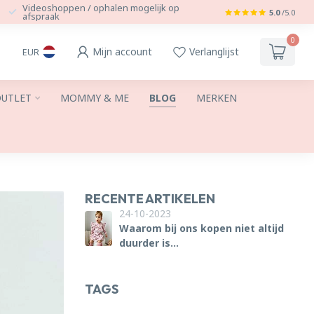
Videoshoppen / ophalen mogelijk op
5.0
/5.0
afspraak
0
Mijn account
Verlanglijst
EUR
UTLET
MOMMY & ME
BLOG
MERKEN
RECENTE ARTIKELEN
24-10-2023
Waarom bij ons kopen niet altijd
duurder is...
TAGS