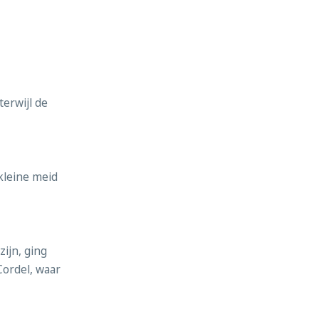
terwijl de
kleine meid
ijn, ging
Cordel, waar