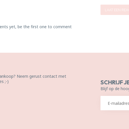
LAAT EEN REA
nts yet, be the first one to comment
 aankoop? Neem gerust contact met
s ;-)
SCHRIJF J
Blijf op de hoo