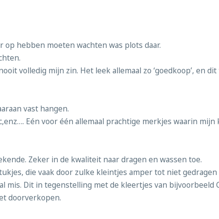
ar op hebben moeten wachten was plots daar.
chten.
oit volledig mijn zin. Het leek allemaal zo ‘goedkoop’, en dit 
aaraan vast hangen.
ic,enz…. Eén voor één allemaal prachtige merkjes waarin mijn 
kende. Zeker in de kwaliteit naar dragen en wassen toe.
kjes, die vaak door zulke kleintjes amper tot niet gedragen z
is. Dit in tegenstelling met de kleertjes van bijvoorbeeld 
het doorverkopen.