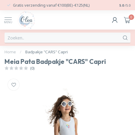
Gratis verzending vanaf €100(BE)-€125(NL)
24/7 Per
5.0
/5.0
0
MENU
Home
/
Badpakje "CARS" Capri
Meia Pata Badpakje "CARS" Capri
(0)