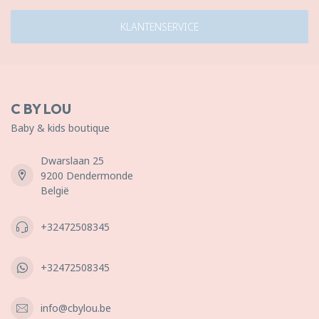
KLANTENSERVICE
C BY LOU
Baby & kids boutique
Dwarslaan 25
9200 Dendermonde
België
+32472508345
+32472508345
info@cbylou.be