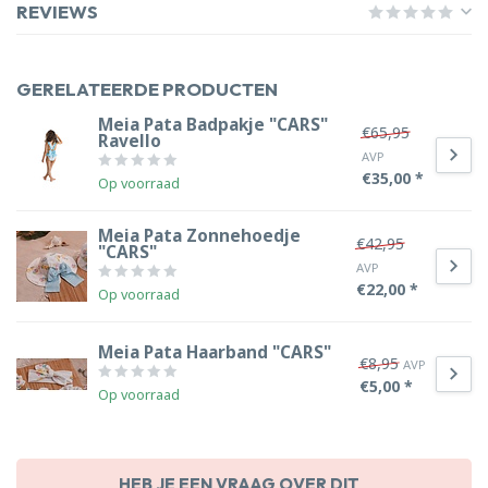
REVIEWS
GERELATEERDE PRODUCTEN
Meia Pata Badpakje "CARS"
€65,95
Ravello
AVP
€35,00 *
Op voorraad
Meia Pata Zonnehoedje
€42,95
"CARS"
AVP
€22,00 *
Op voorraad
Meia Pata Haarband "CARS"
€8,95
AVP
€5,00 *
Op voorraad
HEB JE EEN VRAAG OVER DIT